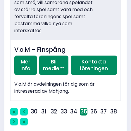
som små, vill samordna spelandet
av större spel samt vara med och
förvalta föreningens spel samt
bestämma vilka nya som
införskaffas.
V.o.M - Finspång
Mer
Bli
Kontakta
info
medlem
föreningen
V.o.M är avdelningen för dig som är
intresserad av Mahjong.
30
31
32
33
34
35
36
37
38