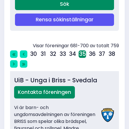
Rensa sökinställningar
Visar föreningar 681-700 av totalt 759
30
31
32
33
34
35
36
37
38
UiB - Unga i Briss - Svedala
Kontakta föreningen
Vi är barn- och
ungdomsavdelningen av föreningen
BRISS som spelar olika brädspel,
figurspel och rollspel. Mindre