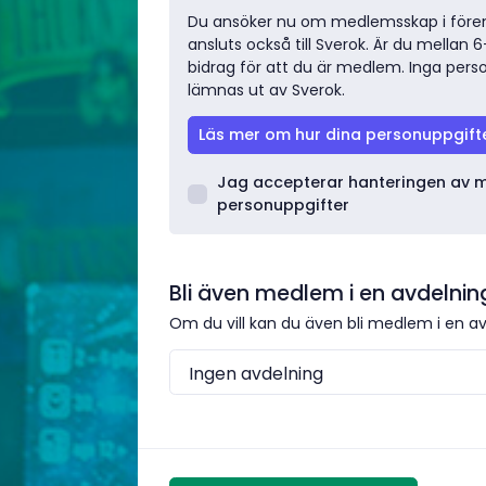
Du ansöker nu om medlemsskap i fören
ansluts också till Sverok. Är du mellan 6
bidrag för att du är medlem. Inga per
lämnas ut av Sverok.
Läs mer om hur dina personuppgift
Jag accepterar hanteringen av 
personuppgifter
Bli även medlem i en avdelning (
Om du vill kan du även bli medlem i en a