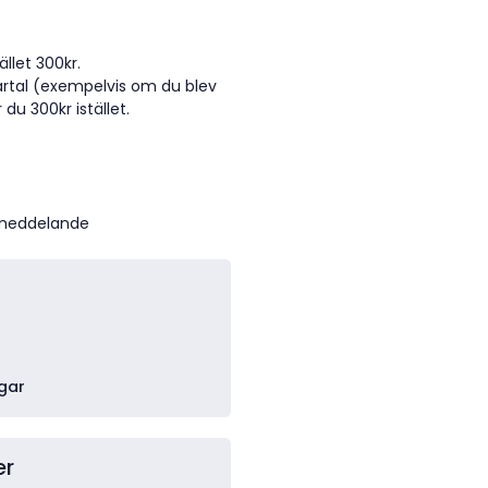
ället 300kr.
artal (exempelvis om du blev
du 300kr istället.
 meddelande
gar
er