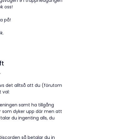
gslagsvägen 9 i trappnedgången
k oss!
a på!
k.
ft
.
vs det alltså att du (förutom
 val:
reningen samt ha tillgång
er som dyker upp där men att
etalar du ingenting alls, du
 Discorden så betalar du in