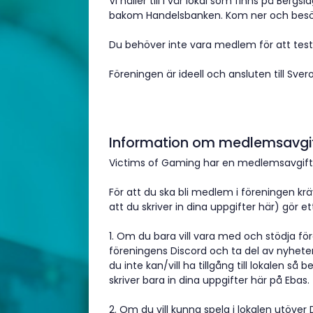
Vi håller till i vår lokal som finns på Ber
bakom Handelsbanken. Kom ner och besö
Du behöver inte vara medlem för att test
Föreningen är ideell och ansluten till Svero
Information om medlemsavgi
Victims of Gaming har en medlemsavgift
För att du ska bli medlem i föreningen krä
att du skriver in dina uppgifter här) gör ett
1. Om du bara vill vara med och stödja fö
föreningens Discord och ta del av nyhet
du inte kan/vill ha tillgång till lokalen så b
skriver bara in dina uppgifter här på Ebas.
2. Om du vill kunna spela i lokalen utöver