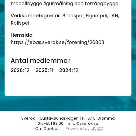
modellbygge figurmålning och terrängbygge.
Verksamhetsgrenar:
Brädspel, Figurspel, LAN,
Rollspel
Hemsida:
https://ebas.sverok.se/forening/26803
Antal medlemmar
2026:
12
2025:
11
2024:
12
Sverok
Gustavslundsvägen 141, 167 51 Bromma
010-551 93 00
info@sverok.se
Om Cookies
Powered by