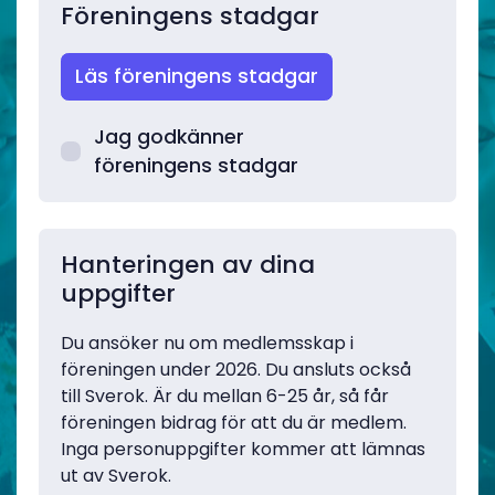
Föreningens stadgar
Läs föreningens stadgar
Jag godkänner
föreningens stadgar
Hanteringen av dina
uppgifter
Du ansöker nu om medlemsskap i
föreningen under 2026. Du ansluts också
till Sverok. Är du mellan 6-25 år, så får
föreningen bidrag för att du är medlem.
Inga personuppgifter kommer att lämnas
ut av Sverok.