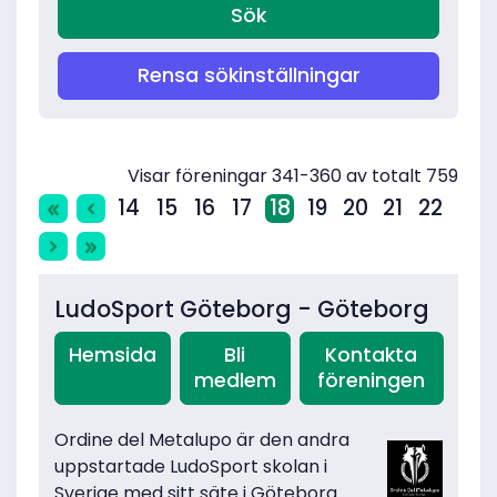
Rensa sökinställningar
Visar föreningar 341-360 av totalt 759
14
15
16
17
18
19
20
21
22
LudoSport Göteborg - Göteborg
Hemsida
Bli
Kontakta
medlem
föreningen
Ordine del Metalupo är den andra
uppstartade LudoSport skolan i
Sverige med sitt säte i Göteborg.