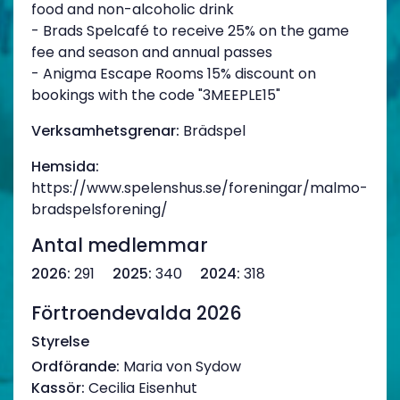
food and non-alcoholic drink
- Brads Spelcafé to receive 25% on the game
fee and season and annual passes
- Anigma Escape Rooms 15% discount on
bookings with the code "3MEEPLE15"
Verksamhetsgrenar:
Brädspel
Hemsida:
https://www.spelenshus.se/foreningar/malmo-
bradspelsforening/
Antal medlemmar
2026:
291
2025:
340
2024:
318
Förtroendevalda 2026
Styrelse
Ordförande:
Maria von Sydow
Kassör:
Cecilia Eisenhut