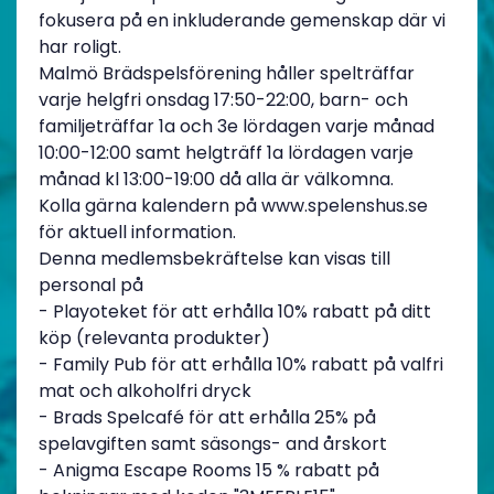
fokusera på en inkluderande gemenskap där vi
har roligt.
Malmö Brädspelsförening håller spelträffar
varje helgfri onsdag 17:50-22:00, barn- och
familjeträffar 1a och 3e lördagen varje månad
10:00-12:00 samt helgträff 1a lördagen varje
månad kl 13:00-19:00 då alla är välkomna.
Kolla gärna kalendern på www.spelenshus.se
för aktuell information.
Denna medlemsbekräftelse kan visas till
personal på
- Playoteket för att erhålla 10% rabatt på ditt
köp (relevanta produkter)
- Family Pub för att erhålla 10% rabatt på valfri
mat och alkoholfri dryck
- Brads Spelcafé för att erhålla 25% på
spelavgiften samt säsongs- and årskort
- Anigma Escape Rooms 15 % rabatt på