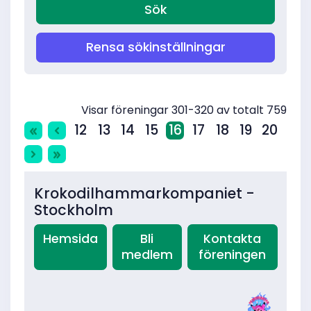
Rensa sökinställningar
Visar föreningar 301-320 av totalt 759
12
13
14
15
16
17
18
19
20
Krokodilhammarkompaniet -
Stockholm
Hemsida
Bli
Kontakta
medlem
föreningen