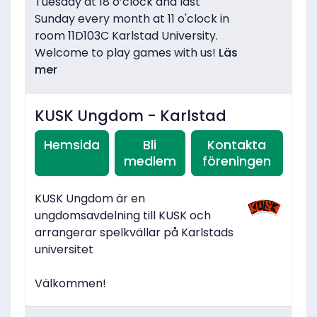
Tuesday at 18 o’clock and last
Sunday every month at 11 o'clock in
room 11D103C Karlstad University.
Welcome to play games with us!
Läs
mer
KUSK Ungdom - Karlstad
Hemsida
Bli
Kontakta
medlem
föreningen
KUSK Ungdom är en
ungdomsavdelning till KUSK och
arrangerar spelkvällar på Karlstads
universitet
Välkommen!