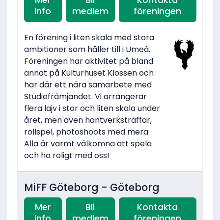
info
medlem
föreningen
En förening i liten skala med stora
ambitioner som håller till i Umeå.
Föreningen har aktivitet på bland
annat på Kulturhuset Klossen och
har där ett nära samarbete med
Studiefrämjandet. Vi arrangerar
flera lajv i stor och liten skala under
året, men även hantverksträffar,
rollspel, photoshoots med mera.
Alla är varmt välkomna att spela
och ha roligt med oss!
MiFF Göteborg - Göteborg
Mer
Bli
Kontakta
info
medlem
föreningen