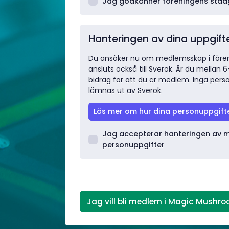
Jag godkänner föreningens stad
Hanteringen av dina uppgift
Du ansöker nu om medlemsskap i fören
ansluts också till Sverok. Är du mellan 6
bidrag för att du är medlem. Inga per
lämnas ut av Sverok.
Läs mer om hur dina personuppgift
Jag accepterar hanteringen av 
personuppgifter