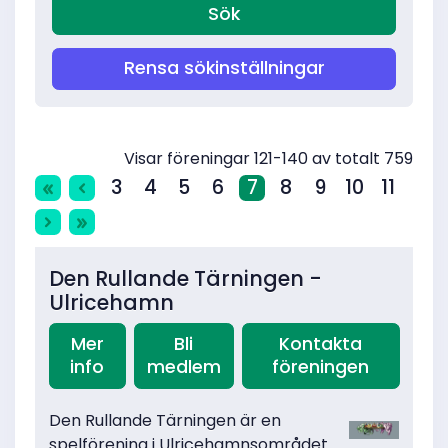
Rensa sökinställningar
Visar föreningar 121-140 av totalt 759
3
4
5
6
7
8
9
10
11
Den Rullande Tärningen -
Ulricehamn
Mer
Bli
Kontakta
info
medlem
föreningen
Den Rullande Tärningen är en
spelförening i Ulricehamnsområdet.