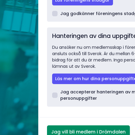
Läs föreningens stadgar
Jag godkänner föreningens stad
Hanteringen av dina uppgift
Du ansöker nu om medlemsskap i fören
ansluts också till Sverok. Är du mellan 6
bidrag för att du är medlem. Inga per
lämnas ut av Sverok.
Läs mer om hur dina personuppgift
Jag accepterar hanteringen av 
personuppgifter