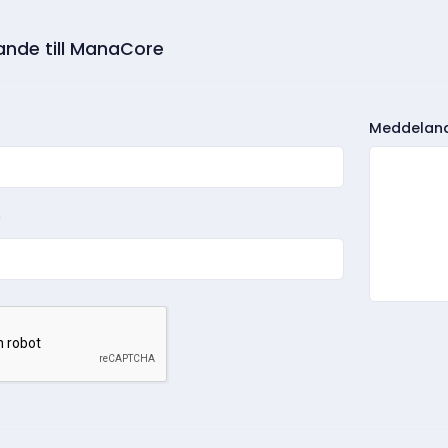
nde till ManaCore
Meddelan
*