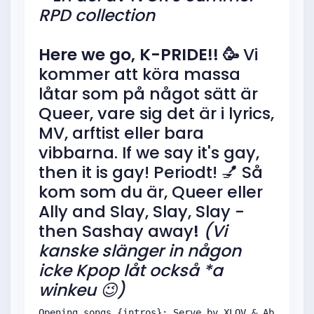
RPD collection
Here we go, K-PRIDE!! 🥳
Vi
kommer att köra massa
låtar som på något sätt är
Queer, vare sig det är i lyrics,
MV, arftist eller bara
vibbarna. If we say it's gay,
then it is gay! Periodt! 💅 Så
kom som du är, Queer eller
Ally and Slay, Slay, Slay -
then Sashay away
!
(Vi
kanske slänger in någon
icke Kpop låt också *a
winkeu 😉)
Opening songs {intros}: Serve by XLOV & Abracadab