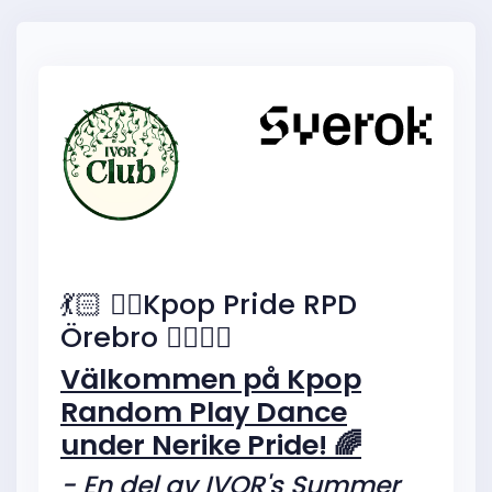
💃🏻 🏳️‍🌈Kpop Pride RPD
Örebro 🏳️‍🌈💃🏻
Välkommen på Kpop
Random Play Dance
under Nerike Pride! 🌈
- En del av IVOR's Summer