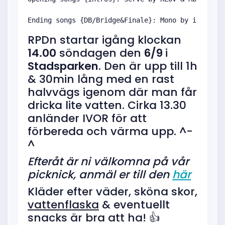
Ending songs {DB/Bridge&Finale}: Mono by i-dle & 
RPDn startar igång klockan
14.00
söndagen den
6/9
i
Stadsparken
. Den är upp till 1h
& 30min lång med en rast
halvvägs igenom där man får
dricka lite vatten. Cirka 13.30
anländer IVOR för att
förbereda och värma upp. ^-
^
Efteråt är ni välkomna på vår
picknick, anmäl er till den
här
Kläder efter väder, sköna skor,
vattenflaska
& eventuellt
snacks är bra att ha! 👍