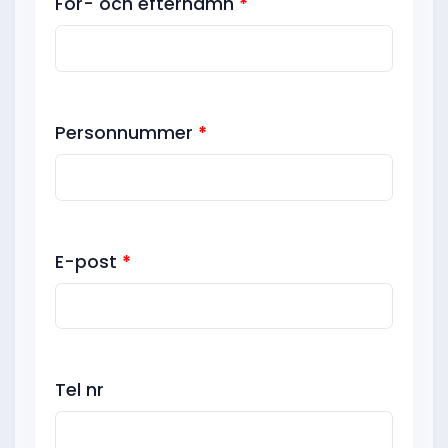
För- och efternamn
*
Personnummer
*
E-post
*
Tel nr