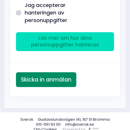
Jag accepterar
hanteringen av
personuppgifter
Läs mer om hur dina
personuppgifter hanteras
Sverok
Gustavslundsvägen 141, 167 51 Bromma
010-551 93 00
info@sverok.se
Om Cookies
Powered by