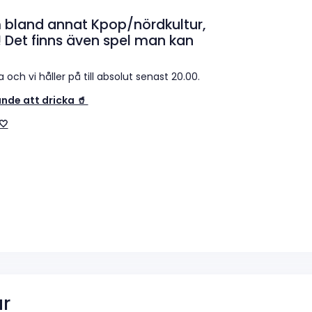
 bland annat Kpop/nördkultur,
l! Det finns även spel man kan
och vi håller på till absolut senast 20.00.
nde att dricka 🥤
🤍
r