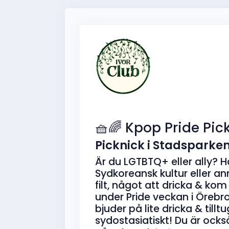
🧺🌈 Kpop Pride Pic
Picknick i Stadsparken u
Är du LGTBTQ+ eller ally? H
Sydkoreansk kultur eller a
filt, något att dricka & kom
under Pride veckan i Örebr
bjuder på lite dricka & till
sydostasiatiskt! Du är oc