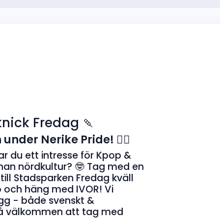
knick Fredag 🍡
nder Nerike Pride! 🏳️‍🌈
ar du ett intresse för Kpop &
nnan nördkultur? 🤓 Tag med en
 till Stadsparken Fredag kväll
o och häng med IVOR! Vi
tugg - både svenskt &
kså välkommen att tag med