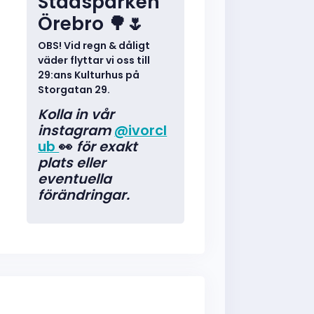
Stadsparken
Örebro 🌳🌷
OBS! Vid regn & dåligt
väder flyttar vi oss till
29:ans Kulturhus på
Storgatan 29.
Kolla in vår
instagram
@ivorcl
ub
👀
för exakt
plats eller
eventuella
förändringar.