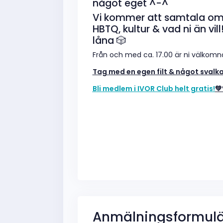
något eget ^-^
Vi kommer att samtala om
HBTQ, kultur & vad ni än vil
låna 🎲
Från och med ca. 17.00 är ni välkomna 
Tag med en egen filt & något svalka
Bli medlem i IVOR Club helt gratis!
💚
Anmälningsformulä