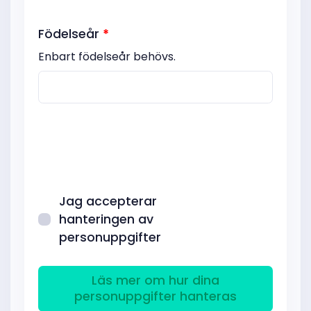
Födelseår
*
Enbart födelseår behövs.
Jag accepterar
hanteringen av
personuppgifter
Läs mer om hur dina
personuppgifter hanteras