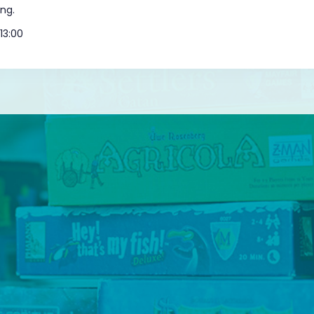
äng.
13:00