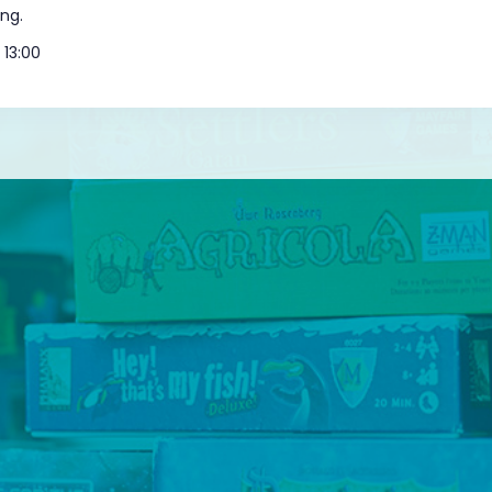
äng.
13:00