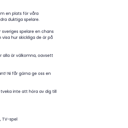
m en plats för våra
dra duktiga spelare.
er sveriges spelare en chans
 visa hur skickliga de är på
där alla är välkomna, oavsett
ant! Ni får gärna ge oss en
veka inte att höra av dig till
, TV-spel