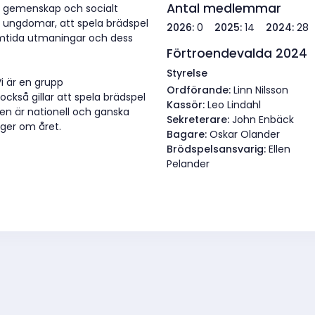
Antal medlemmar
ör gemenskap och socialt
e ungdomar, att spela brädspel
2026:
0
2025:
14
2024:
28
amtida utmaningar och dess
Förtroendevalda 2024
Styrelse
i är en grupp
Ordförande:
Linn Nilsson
så gillar att spela brädspel
Kassör:
Leo Lindahl
en är nationell och ganska
Sekreterare:
John Enbäck
nger om året.
Bagare:
Oskar Olander
Brödspelsansvarig:
Ellen
Pelander