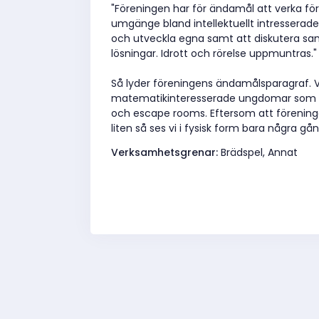
"Föreningen har för ändamål att verka f
umgänge bland intellektuellt intresserad
och utveckla egna samt att diskutera s
lösningar. Idrott och rörelse uppmuntras."
Så lyder föreningens ändamålsparagraf. V
matematikinteresserade ungdomar som ock
och escape rooms. Eftersom att förening
liten så ses vi i fysisk form bara några gå
Verksamhetsgrenar:
Brädspel, Annat