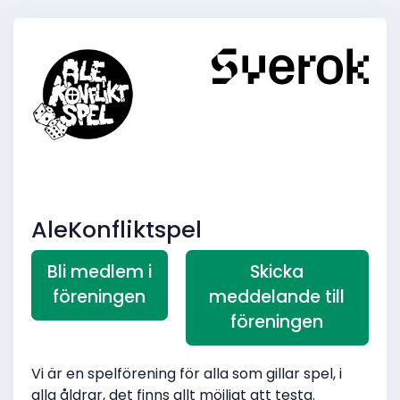
AleKonfliktspel
Bli medlem i
Skicka
föreningen
meddelande till
föreningen
Vi är en spelförening för alla som gillar spel, i
alla åldrar, det finns allt möjligt att testa.