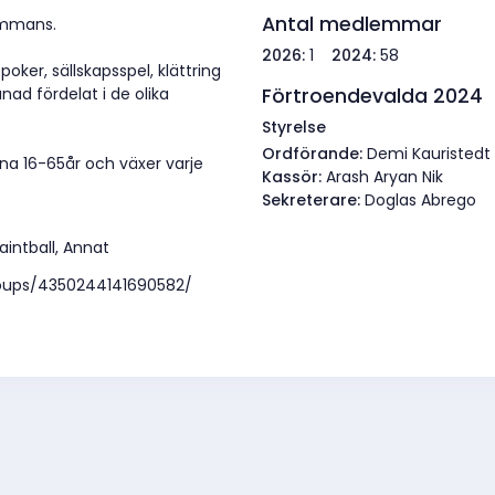
Antal medlemmar
sammans.
2026:
1
2024:
58
poker, sällskapsspel, klättring
Förtroendevalda 2024
nad fördelat i de olika
Styrelse
Ordförande:
Demi Kauristedt
na 16-65år och växer varje
Kassör:
Arash Aryan Nik
Sekreterare:
Doglas Abrego
Paintball, Annat
oups/4350244141690582/