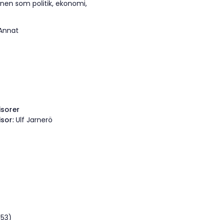
en som politik, ekonomi,
 Annat
isorer
isor:
Ulf Jarnerö
:53)