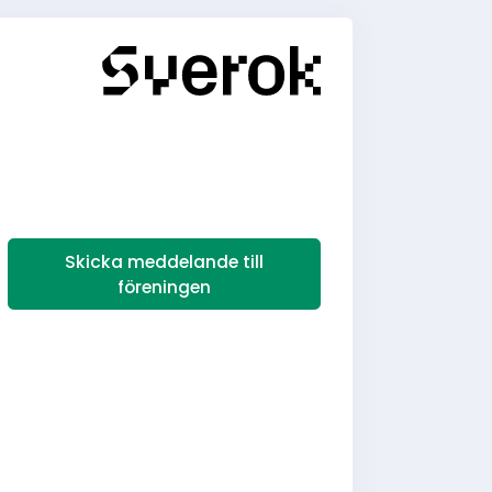
Skicka meddelande till
föreningen