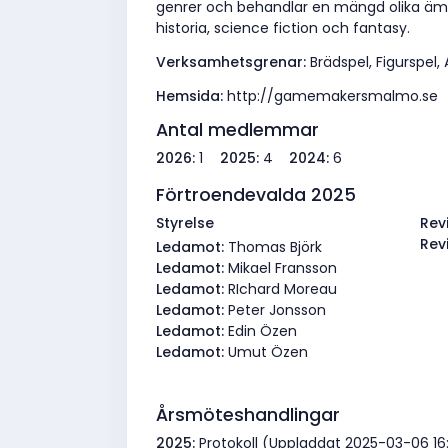
genrer och behandlar en mängd olika ämn
historia, science fiction och fantasy.
Verksamhetsgrenar:
Brädspel, Figurspel,
Hemsida:
http://gamemakersmalmo.se
Antal medlemmar
2026:
1
2025:
4
2024:
6
Förtroendevalda 2025
Styrelse
Rev
Rev
Ledamot:
Thomas Björk
Ledamot:
Mikael Fransson
Ledamot:
RIchard Moreau
Ledamot:
Peter Jonsson
Ledamot:
Edin Özen
Ledamot:
Umut Özen
Årsmöteshandlingar
2025:
Protokoll (Uppladdat 2025-03-06 16