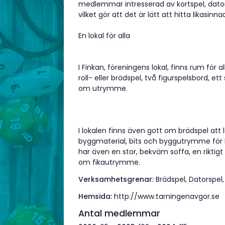
medlemmar intresserad av kortspel, dator
vilket gör att det är lätt att hitta likasinna
En lokal för alla
I Finkan, föreningens lokal, finns rum för a
roll- eller brädspel, två figurspelsbord, et
om utrymme.
I lokalen finns även gott om brädspel att 
byggmaterial, bits och byggutrymme för by
har även en stor, bekväm soffa, en riktig
om fikautrymme.
Verksamhetsgrenar:
Brädspel, Datorspel,
Hemsida:
http://www.tarningenavgor.se
Antal medlemmar