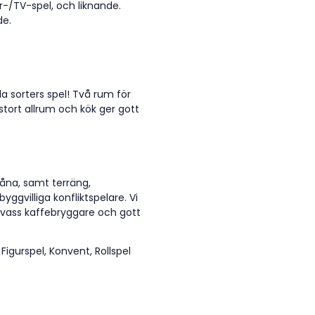
-/TV-spel, och liknande.
de.
lla sorters spel! Två rum för
t stort allrum och kök ger gott
låna, samt terräng,
ggvilliga konfliktspelare. Vi
t vass kaffebryggare och gott
 Figurspel, Konvent, Rollspel