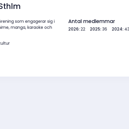
Sthlm
Antal medlemmar
örening som engagerar sig i
 anime, manga, karaoke och
2026:
22
2025:
36
2024:
4
ultur