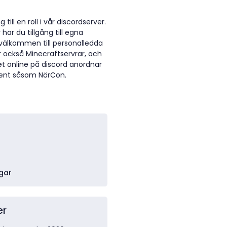
till en roll i vår discordserver.
ar du tillgång till egna
 välkommen till personalledda
er också Minecraftservrar, och
et online på discord anordnar
vent såsom NärCon.
gar
er