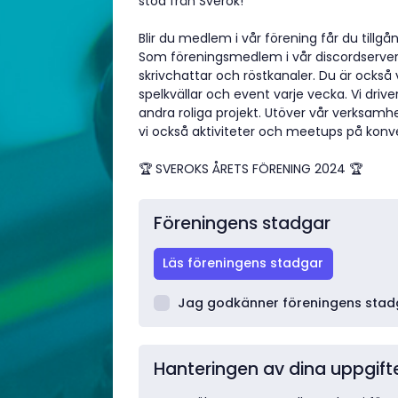
stöd från Sverok!
Blir du medlem i vår förening får du tillgång 
Som föreningsmedlem i vår discordserver h
skrivchattar och röstkanaler. Du är också
spelkvällar och event varje vecka. Vi driv
andra roliga projekt. Utöver vår verksamh
vi också aktiviteter och meetups på kon
🏆 SVEROKS ÅRETS FÖRENING 2024 🏆
Föreningens stadgar
Läs föreningens stadgar
Jag godkänner föreningens stad
Hanteringen av dina uppgift