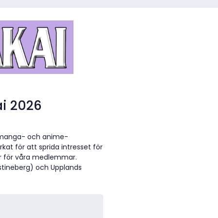
i 2026
r manga- och anime-
kat för att sprida intresset för
r för våra medlemmar.
istineberg) och Upplands