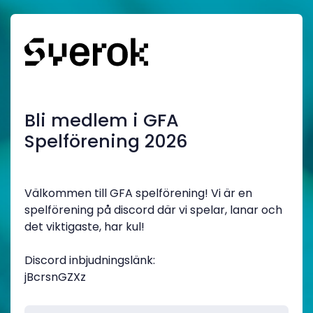
Bli medlem i GFA
Spelförening 2026
Välkommen till GFA spelförening! Vi är en
spelförening på discord där vi spelar, lanar och
det viktigaste, har kul!
Discord inbjudningslänk:
jBcrsnGZXz