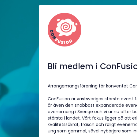
Bli medlem i ConFusi
Arrangemangsförening för konventet Con
ConFusion är västsveriges största event fö
är även den snabbast expanderade even
evenemang i Sverige och vi är nu efter 
största i landet. Vårt fokus ligger på att 
kvalitetssäkrat, fräsch och roligt evenem
ung som gammal, såväl nybörjare som ins