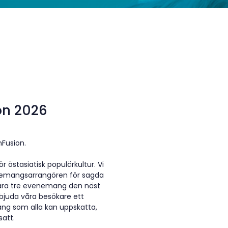
on 2026
Fusion.
r östasiatisk populärkultur. Vi
emangsarrangören för sagda
bara tre evenemang den näst
erbjuda våra besökare ett
ang som alla kan uppskatta,
att.