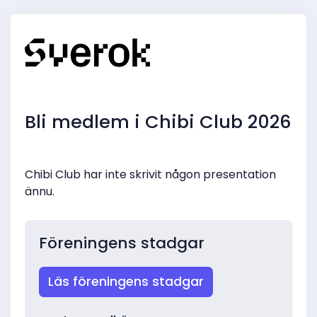
Bli medlem i Chibi Club 2026
Chibi Club har inte skrivit någon presentation
ännu.
Föreningens stadgar
Läs föreningens stadgar