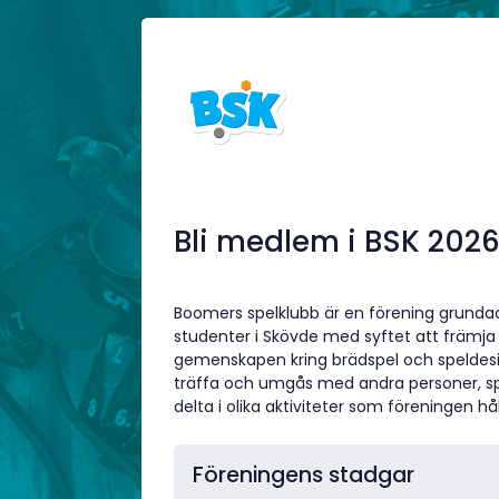
Bli medlem i BSK 202
Boomers spelklubb är en förening grundad
studenter i Skövde med syftet att främja 
gemenskapen kring brädspel och speldesi
träffa och umgås med andra personer, sp
delta i olika aktiviteter som föreningen håll
Föreningens stadgar