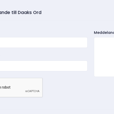
nde till Daaks Ord
Meddelan
*