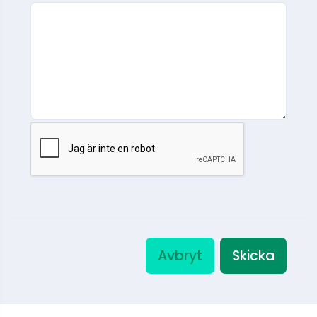
Avbryt