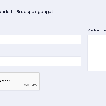
nde till Brädspelsgänget
Meddelan
*