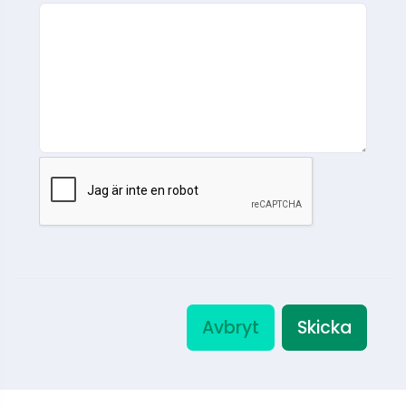
Avbryt