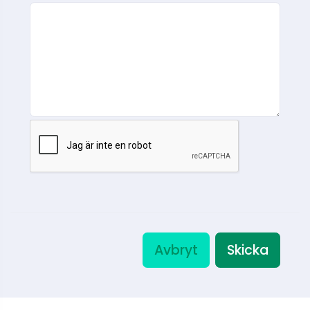
Avbryt