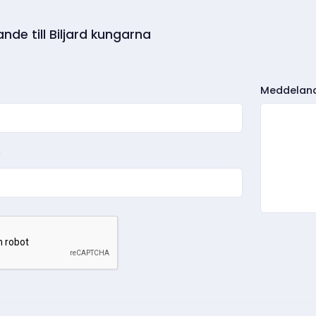
de till Biljard kungarna
Meddelan
*