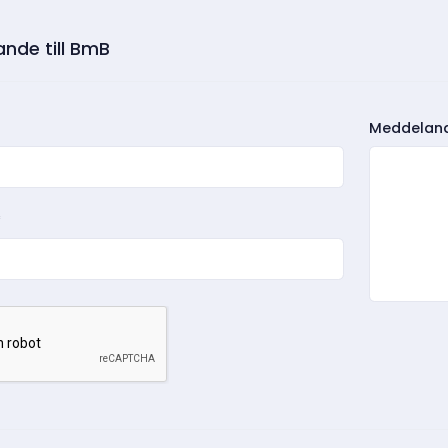
nde till BmB
Meddelan
*