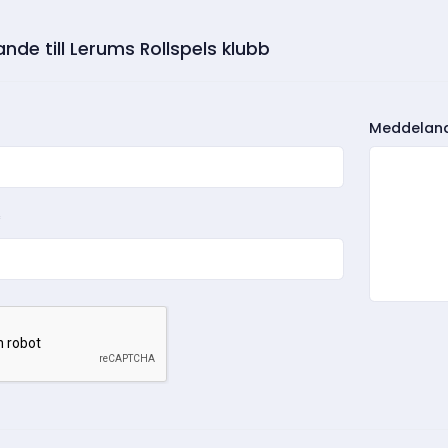
de till Lerums Rollspels klubb
Meddelan
*