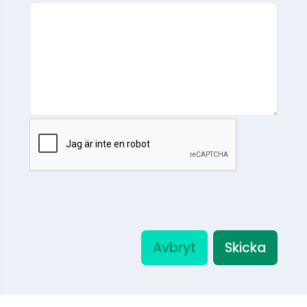
Avbryt