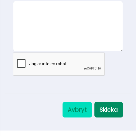
Avbryt