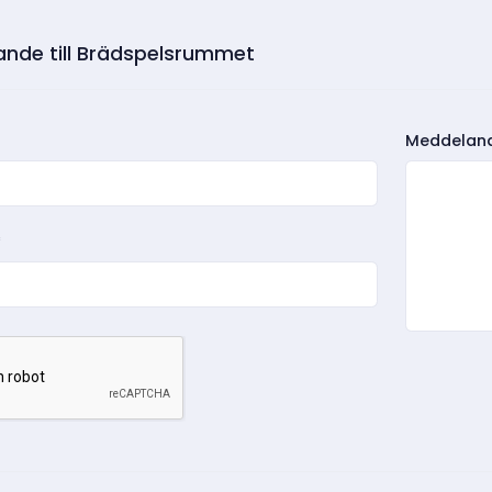
nde till Brädspelsrummet
Meddelan
*