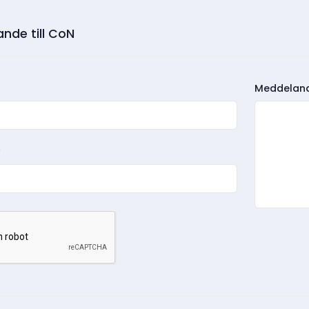
nde till CoN
Meddelan
*